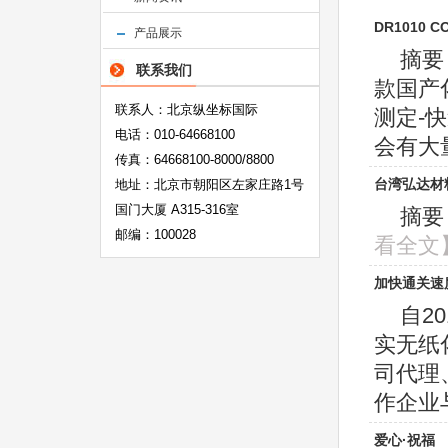
DR1010 
产品展示
摘要
联系我们
款国产化
联系人：北京纵坐标国际
测定-
电话：010-64668100
会有大量
传真：64668100-8000/8800
台湾弘达材
地址：北京市朝阳区左家庄路1号
国门大厦 A315-316室
摘要：
邮编：100028
看全文
加快通关速
自2
实无纸
司代理
作企业与
爱心·祝福