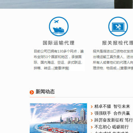
新闻动态
精卓不辍 智引未来
强强联手 合作共赢
踔厉奋发新征程 笃
不忘初心 砥砺前行