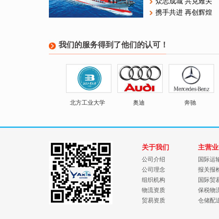
众志成城 共克难关
携手共进 再创辉煌
我们的服务得到了他们的认可！
北方工业大学
奥迪
奔驰
关于我们
主营业
公司介绍
国际运
公司理念
报关报
组织机构
国际贸
物流资质
保税物
贸易资质
仓储配