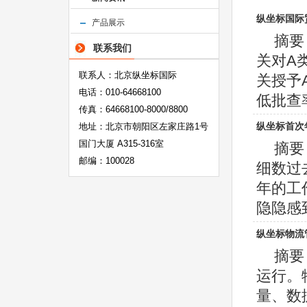
纵坐标国际
产品展示
摘要
联系我们
关对A
联系人：北京纵坐标国际
关授予
电话：010-64668100
低批查率
传真：64668100-8000/8800
纵坐标首次
地址：北京市朝阳区左家庄路1号
国门大厦 A315-316室
摘要
邮编：100028
细数过
年的工
隐隐感到
纵坐标物流
摘要
运行。
量、数