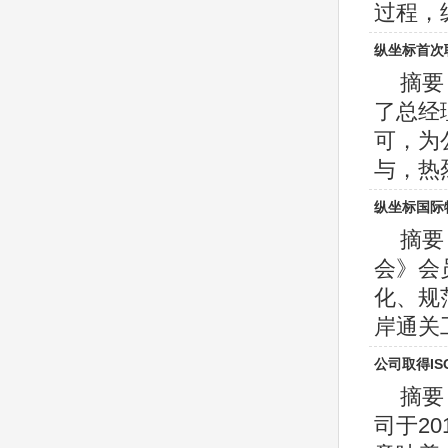
过程，纵
纵坐标首次
摘要
了总经
可，为
与，热烈
纵坐标国际
摘要
会》会
化、规
岸通关工作
公司取得IS
摘要
司于20