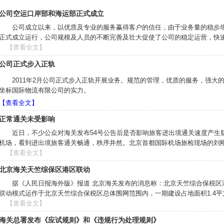
公司空运口岸部和海运部正式成立
公司成立以来，以优质及专业的服务赢得客户的信任，由于业务量的稳步增长
正式成立运行，公司规模及人员的不断完善及壮大促使了公司的稳定运营，快速的发
【查看全文】
公司正式步入正轨
2011年2月公司正式步入正轨开展业务。规范的管理，优质的服务，强大
坐标国际物流有限公司的实力。
【查看全文】
正常通关未受影响
近日，不少公众对海关发布54号公告后是否影响旅客进出境通关速度产生疑
机场，看到进出境旅客通关畅通，秩序井然。北京首都国际机场旅检现场的刘刚科长
【查看全文】
北京海关天竺综保区港区联动
据《人民日报海外版》报道 北京海关发布的消息称：北京天竺综合保税区
联动模式运作于北京天竺综合保税区总体围网范围内，一期建设占地面积1.4平方公
【查看全文】
海关总署发布《应试规则》和《违规行为处理规则》