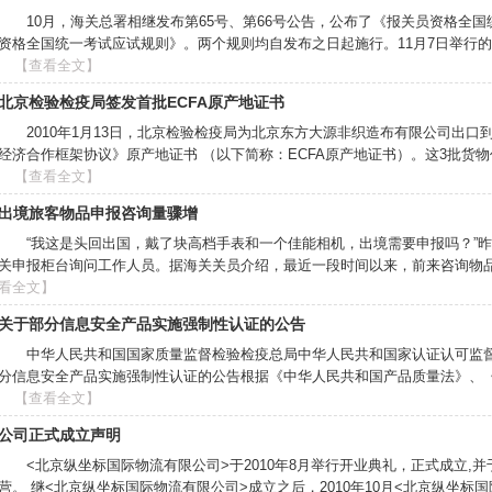
10月，海关总署相继发布第65号、第66号公告，公布了《报关员资格全
资格全国统一考试应试规则》。两个规则均自发布之日起施行。11月7日举行的201
【查看全文】
北京检验检疫局签发首批ECFA原产地证书
2010年1月13日，北京检验检疫局为北京东方大源非织造布有限公司出口
经济合作框架协议》原产地证书 （以下简称：ECFA原产地证书）。这3批货物价值2
【查看全文】
出境旅客物品申报咨询量骤增
“我这是头回出国，戴了块高档手表和一个佳能相机，出境需要申报吗？”
关申报柜台询问工作人员。据海关关员介绍，最近一段时间以来，前来咨询物品申报的
看全文】
关于部分信息安全产品实施强制性认证的公告
中华人民共和国国家质量监督检验检疫总局中华人民共和国家认证认可监督管
分信息安全产品实施强制性认证的公告根据《中华人民共和国产品质量法》、《中华
【查看全文】
公司正式成立声明
<北京纵坐标国际物流有限公司>于2010年8月举行开业典礼，正式成立,并
营。 继<北京纵坐标国际物流有限公司>成立之后，2010年10月<北京纵坐标国际