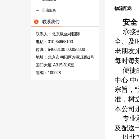
物流配送
仓储服务
安全
联系我们
承接
联系人：北京纵坐标国际
全、及
电话：010-64668100
传真：64668100-8000/8800
老朋友
地址：北京市朝阳区左家庄路1号
每时每
国门大厦 A315-316室
便捷
邮编：100028
中心.中
宗旨，
准，树
本公司
专业
及配送
以北