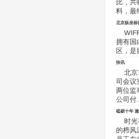
比，共
料，最终1
北京纵坐标
WI
拥有国
区，是目
快讯
北京
司会议
两位监
公司付...
砥砺十年 
时光
的栉风