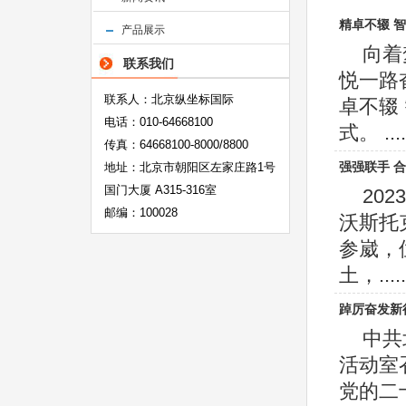
精卓不辍 
产品展示
向着
联系我们
悦一路
联系人：北京纵坐标国际
卓不辍
电话：010-64668100
式。 ....
传真：64668100-8000/8800
强强联手 
地址：北京市朝阳区左家庄路1号
国门大厦 A315-316室
20
邮编：100028
沃斯托
参崴，
土，.....
踔厉奋发新
中共
活动室
党的二