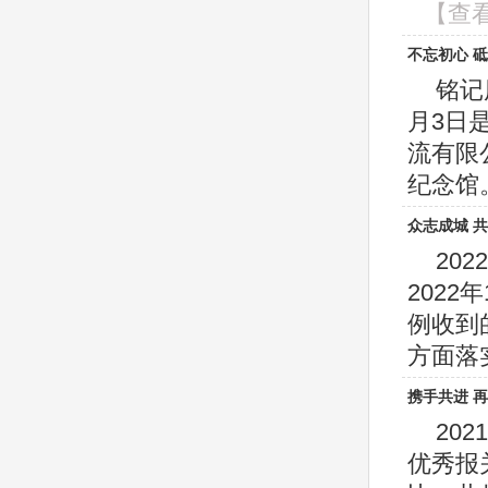
【查
不忘初心 
铭记
月3日
流有限
纪念馆。
众志成城 
20
202
例收到
方面落实
携手共进 
20
优秀报